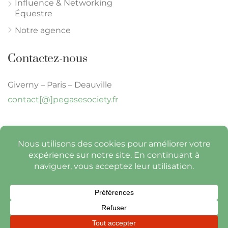
Influence & Networking
Équestre
Notre agence
Contactez-nous
Giverny – Paris – Deauville
contact[@]pegasesociety.fr
© Pégase Society 2026 -
Tous droits réservés
-
mentions légales
-
politique de
confidentialité