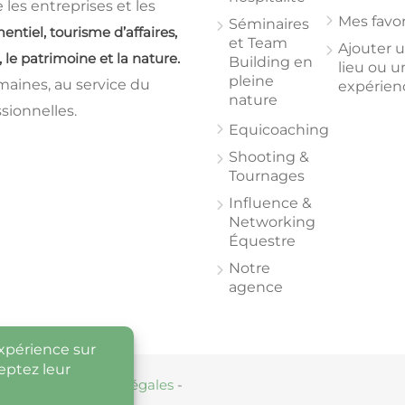
 les entreprises et les
Mes favor
Séminaires
ntiel, tourisme d’affaires,
et Team
Ajouter 
, le patrimoine et la nature.
Building en
lieu ou u
pleine
maines, au service du
expérien
nature
ssionnelles.
Equicoaching
Shooting &
Tournages
Influence &
Networking
Équestre
Notre
agence
éservés -
mentions légales
-