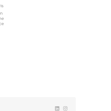
is
un
ne
ce