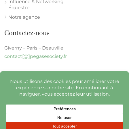
Influence & Networking
Équestre
Notre agence
Contactez-nous
Giverny – Paris – Deauville
contact[@]pegasesociety.fr
© Pégase Society 2026 -
Tous droits réservés
-
mentions légales
-
politique de
confidentialité